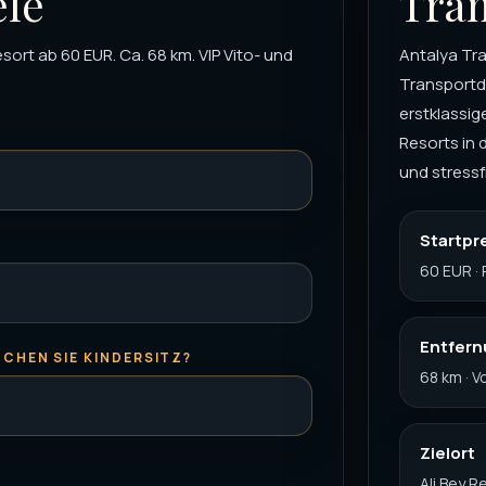
ele
Tran
sort ab 60 EUR. Ca. 68 km. VIP Vito- und
Antalya Tran
Transportdi
erstklassi
Resorts in 
und stressf
Startpr
60 EUR · 
Entfer
CHEN SIE KINDERSITZ?
68 km · 
Zielort
Ali Bey R