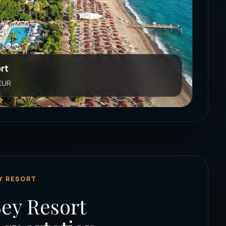
ort
 EUR
EY RESORT
Bey Resort