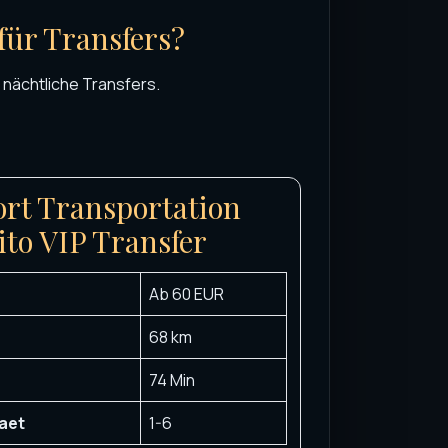
für Transfers?
 nächtliche Transfers.
ort Transportation
ito VIP Transfer
Ab 60 EUR
68 km
74 Min
aet
1-6