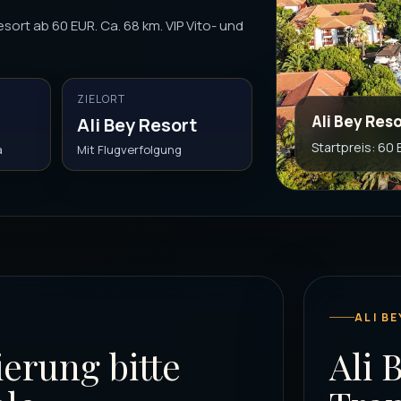
sort ab 60 EUR. Ca. 68 km. VIP Vito- und
ZIELORT
Ali Bey Res
Ali Bey Resort
Startpreis: 60
a
Mit Flugverfolgung
ALI B
ierung bitte
Ali 