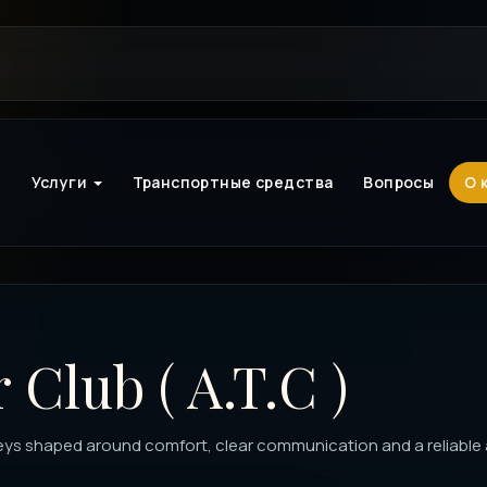
ы
Услуги
Транспортные средства
Вопросы
О 
 Club ( A.T.C )
eys shaped around comfort, clear communication and a reliable a