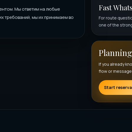
Fast What
ентом. Мы ответим на любые
х требований, мы их принимаем во
For route question
one of the strong
Planning
If you already kn
flow or message 
Start reserva