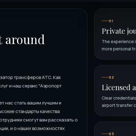
01
Private j
lt around
The experience i
more personal tra
изатор трансферов АТС. Как
02
Licensed a
луг и наш сервис "Аэропорт
Clear credential
т нас стать вашим лучшим и
airport transfer 
ысокие стандарты качества
сотрудники смогут вам рассказать о
рции, и о наших возможностях
03