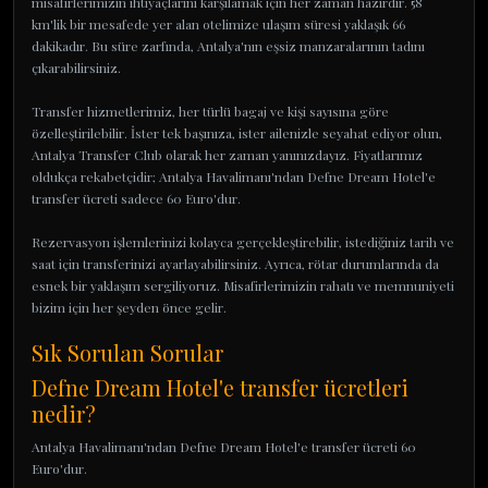
misafirlerimizin ihtiyaçlarını karşılamak için her zaman hazırdır. 58
km'lik bir mesafede yer alan otelimize ulaşım süresi yaklaşık 66
dakikadır. Bu süre zarfında, Antalya'nın eşsiz manzaralarının tadını
çıkarabilirsiniz.
Transfer hizmetlerimiz, her türlü bagaj ve kişi sayısına göre
özelleştirilebilir. İster tek başınıza, ister ailenizle seyahat ediyor olun,
Antalya Transfer Club olarak her zaman yanınızdayız. Fiyatlarımız
oldukça rekabetçidir; Antalya Havalimanı'ndan Defne Dream Hotel'e
transfer ücreti sadece 60 Euro'dur.
Rezervasyon işlemlerinizi kolayca gerçekleştirebilir, istediğiniz tarih ve
saat için transferinizi ayarlayabilirsiniz. Ayrıca, rötar durumlarında da
esnek bir yaklaşım sergiliyoruz. Misafirlerimizin rahatı ve memnuniyeti
bizim için her şeyden önce gelir.
Sık Sorulan Sorular
Defne Dream Hotel'e transfer ücretleri
nedir?
Antalya Havalimanı'ndan Defne Dream Hotel'e transfer ücreti 60
Euro'dur.