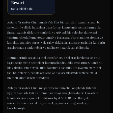
Resort
Ucus takibi dahil
Antalya Transfer Club, Antalya'da lüks bir transfer hizmeti sunan bir
şirkettir. Özellikle havaalanı transferleri konusunda uzmanlaşmış olan
firmamız, misafirlerine konforlu ve güvenli bir yolculuk deneyimi
yaşatmayı hedeflemektedir. Antalya Havalimanı'na olan mesafemiz 48
km olup, transfer süresi yaklaşık 55 dakikadır. Bu süre zarfında, konforlu
araçlarımızda dinlenebilir ve tatilinize hazırlık yapabilirsiniz.
Hizmetlerimiz arasında otel transferleri, özel araç kiralama ve grup
taşımacılığı gibi seçenekler bulunmaktadır. Lüks araçlarımız, konforlu
bir yolculuk için gerekli tüm donanıma sahiptir. Antalya'nın en güzel
tatil bölgelerine, resort otellere ve plajlara ulaşımda sizlere en iyi
hizmeti sunmak için buradayız.
Antalya Transfer Club, müşteri memnuniyetini ön planda tutarak,
uygun fiyatlarla kaliteli hizmet sunmayı amaçlamaktadır. Havaalanı
transferlerimiz için belirlediğimiz fiyat 60 EUR'dur. Bu fiyat,
misafirlerimizin rahat bir yolculuk yapmalarını sağlamak için
tasarlanmıştır.