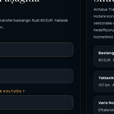
Antalya Tra
Hotel'e konf
transfer baslangic fiyat 80 EUR. Yaklasik
sektördeki 
...
hedefliyoru
hizmetimiz il
Baslangi
80 EUR · 
Yaklasi
107 km ·
K KOLTUĞU ?
Varis No
Eftalia Ma