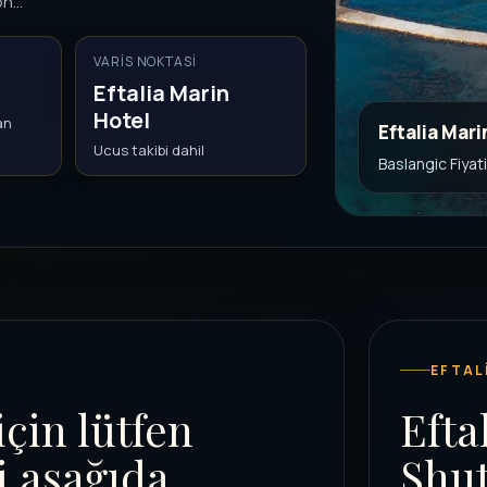
n...
VARIS NOKTASI
Eftalia Marin
Hotel
an
Eftalia Mari
Ucus takibi dahil
Baslangic Fiyat
EFTAL
için lütfen
Efta
i aşağıda
Shut