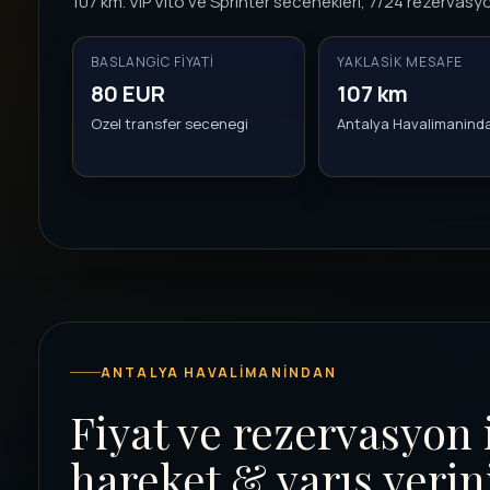
107 km. VIP Vito ve Sprinter secenekleri, 7/24 rezervasyo
BASLANGIC FIYATI
YAKLASIK MESAFE
80 EUR
107 km
Ozel transfer secenegi
Antalya Havalimanind
ANTALYA HAVALIMANINDAN
Fiyat ve rezervasyon 
hareket & varış yerin