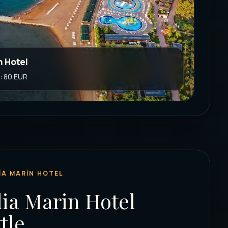
n Hotel
i: 80 EUR
IA MARIN HOTEL
lia Marin Hotel
tle