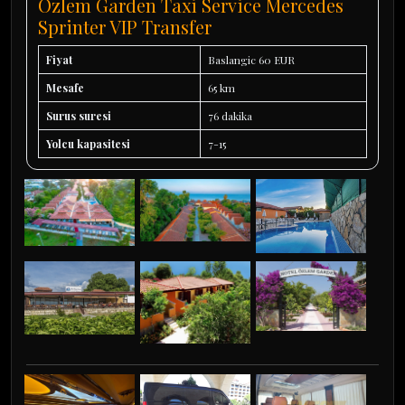
Ozlem Garden Taxi Service Mercedes
Sprinter VIP Transfer
Fiyat
Baslangic 60 EUR
Mesafe
65 km
Surus suresi
76 dakika
Yolcu kapasitesi
7-15