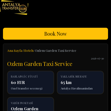
Book Now
Ana Sayfa
Hotels
Ozlem Garden Taxi Service
2026-07-30
Ozlem Garden Taxi Service
BASLANGIC FIYATI
YAKLASIK MESAFE
60 EUR
65 km
Ozel transfer secenegi
Antalya Havalimanindan
VARIS NOKTASI
Ozlem Garden