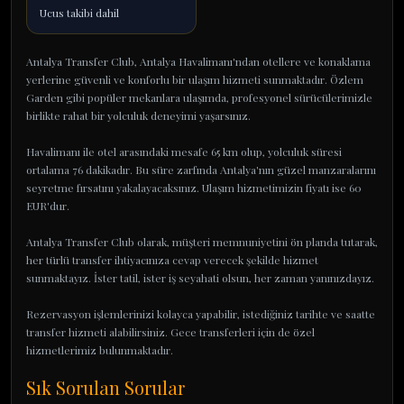
Ucus takibi dahil
Antalya Transfer Club, Antalya Havalimanı'ndan otellere ve konaklama
yerlerine güvenli ve konforlu bir ulaşım hizmeti sunmaktadır. Özlem
Garden gibi popüler mekanlara ulaşımda, profesyonel sürücülerimizle
birlikte rahat bir yolculuk deneyimi yaşarsınız.
Havalimanı ile otel arasındaki mesafe 65 km olup, yolculuk süresi
ortalama 76 dakikadır. Bu süre zarfında Antalya'nın güzel manzaralarını
seyretme fırsatını yakalayacaksınız. Ulaşım hizmetimizin fiyatı ise 60
EUR'dur.
Antalya Transfer Club olarak, müşteri memnuniyetini ön planda tutarak,
her türlü transfer ihtiyacınıza cevap verecek şekilde hizmet
sunmaktayız. İster tatil, ister iş seyahati olsun, her zaman yanınızdayız.
Rezervasyon işlemlerinizi kolayca yapabilir, istediğiniz tarihte ve saatte
transfer hizmeti alabilirsiniz. Gece transferleri için de özel
hizmetlerimiz bulunmaktadır.
Sık Sorulan Sorular