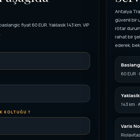
Antalya Tra
güvenli bir
baslangic fiyat 60 EUR. Yaklasik 143 km. VIP
rötar durum
.
rahat bir şe
ederek, bek
Baslangi
60 EUR ·
Yaklasi
143 km ·
K KOLTUĞU ?
Varis No
Riolavitas