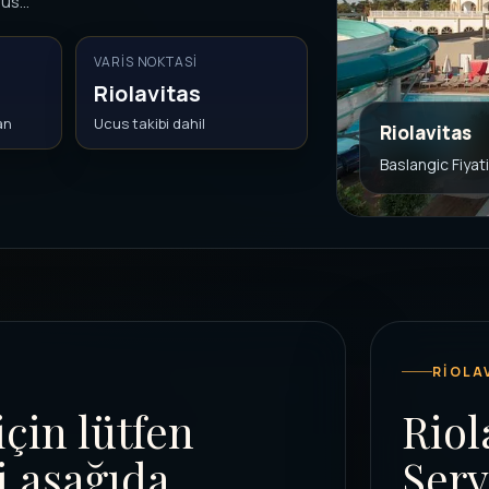
us...
VARIS NOKTASI
Riolavitas
an
Ucus takibi dahil
Riolavitas
Baslangic Fiyat
RIOLA
için lütfen
Riol
i aşağıda
Serv