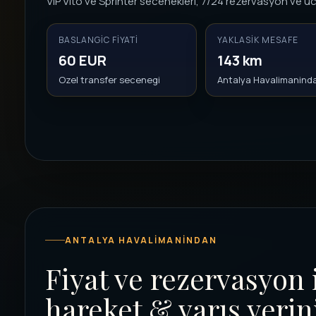
VIP Vito ve Sprinter secenekleri, 7/24 rezervasyon ve uc
BASLANGIC FIYATI
YAKLASIK MESAFE
60 EUR
143 km
Ozel transfer secenegi
Antalya Havalimanind
ANTALYA HAVALIMANINDAN
Fiyat ve rezervasyon 
hareket & varış yerin