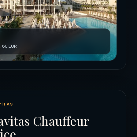
i: 60 EUR
VITAS
avitas Chauffeur
ice