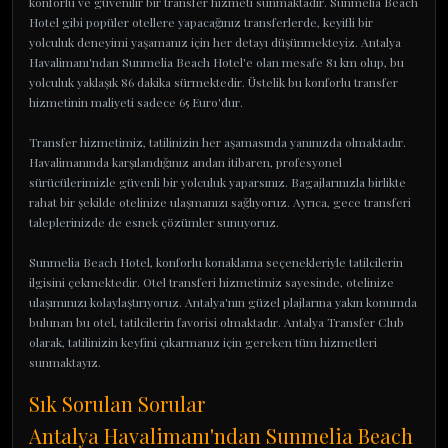
konforlu ve güvenilir bir transfer hizmeti sunmaktadır. Sunmelia Beach
Hotel gibi popüler otellere yapacağınız transferlerde, keyifli bir
yolculuk deneyimi yaşamanız için her detayı düşünmekteyiz. Antalya
Havalimanı'ndan Sunmelia Beach Hotel'e olan mesafe 81 km olup, bu
yolculuk yaklaşık 86 dakika sürmektedir. Üstelik bu konforlu transfer
hizmetinin maliyeti sadece 65 Euro'dur.
Transfer hizmetimiz, tatilinizin her aşamasında yanınızda olmaktadır.
Havalimanında karşılandığınız andan itibaren, profesyonel
sürücülerimizle güvenli bir yolculuk yaparsınız. Bagajlarınızla birlikte
rahat bir şekilde otelinize ulaşmanızı sağlıyoruz. Ayrıca, gece transferi
taleplerinizde de esnek çözümler sunuyoruz.
Sunmelia Beach Hotel, konforlu konaklama seçenekleriyle tatilcilerin
ilgisini çekmektedir. Otel transferi hizmetimiz sayesinde, otelinize
ulaşımınızı kolaylaştırıyoruz. Antalya'nın güzel plajlarına yakın konumda
bulunan bu otel, tatilcilerin favorisi olmaktadır. Antalya Transfer Club
olarak, tatilinizin keyfini çıkarmanız için gereken tüm hizmetleri
sunmaktayız.
Sık Sorulan Sorular
Antalya Havalimanı'ndan Sunmelia Beach