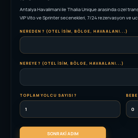
Antalya Havalimani ile Thalia Unique arasinda ozel transf
VIP Vito ve Sprinter secenekleri, 7/24 rezervasyon ve ucu
NEREDEN ? (OTEL ISIM, BÖLGE, HAVAALANI...)
NEREYE ? (OTEL ISIM, BÖLGE, HAVAALANI...)
TOPLAM YOLCU SAYISI ?
BEBE