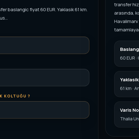
transfer hiz
er baslangic fiyat 60 EUR. Yaklasik 61 km.
arasında, k
s...
Havalimanı 
tamamlayar
Baslangi
60 EUR ·
Yaklasi
61 km · A
K KOLTUĞU ?
Varis No
Thalia Un