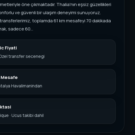
metleriyle öne çıkmaktadır. Thalia'nın eşsiz güzellikleri
onforlu ve güvenli bir ulaşım deneyimi sunuyoruz.
transferlerimiz, toplamda 61 km mesafeyi 70 dakikada
ak, sadece 60...
c Fiyati
 Ozel transfer secenegi
k Mesafe
ntalya Havalimanindan
ktasi
ique · Ucus takibi dahil