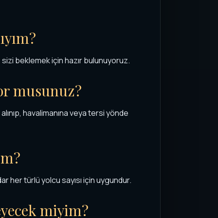
ıyım?
e sizi beklemek için hazır bulunuyoruz.
yor musunuz?
 alınıp, havalimanına veya tersi yönde
rim?
 her türlü yolcu sayısı için uygundur.
deyecek miyim?