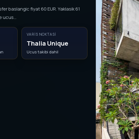
fer baslangic fiyat 60 EUR. Yaklasik 61
 ucus...
VARIS NOKTASI
Thalia Unique
an
Ucus takibi dahil