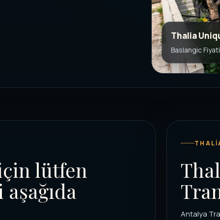
Thalia Uniq
Baslangic Fiyat
THALI
için lütfen
Thal
i aşağıda
Tran
Antalya Tra