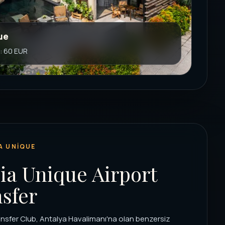
ue
i: 60 EUR
A UNIQUE
ia Unique Airport
sfer
nsfer Club, Antalya Havalimanı'na olan benzersiz