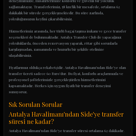
deneyimimizle, misafirlerimize konforlu ve güvenli bir yolculuk
sağlamaktayız. Transferlerimiz, 58 km'lik bir mesafede, ortalama 62
dakikalık bir sürede gerçekleşmektedir. Bu süre zarfında,
yolculuğunuzun keyfini çıkarabilirsiniz.
Hizmetlerimiz arasında, her türlü bagaj taşıma imkanı ve gece transfer
seçenekleri de bulunmaktadır. Antalya Transfer Club ile yapacağınız
yolculuklarda, önceden rezervasyon yaparak, rötar gibi sorunlarla
karşılaşmadan, zamanında ve huzurlu bir şekilde otelinize
ulaşabilirsiniz.
Fiyatlarımız oldukça rekabetçidir. Antalya Havalimanı'ndan Side'ye olan
transfer ücreti sadece 60 Euro'dur. Bu fiyat, konforlu araçlarımızla ve
profesyonel şoförlerimizle gerçekleştirilen hizmetlerimizi
kapsamaktadır. Herkes için uygun fiyatlı bir transfer deneyimi
sunuyoruz.
Sık Sorulan Sorular
Antalya Havalimanı'ndan Side'ye transfer
süresi ne kadar?
Antalya Havalimanı'ndan Side'ye transfer süresi ortalama 62 dakikadır.