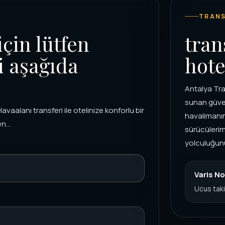
TRANS
için lütfen
tran
i aşağıda
hote
Antalya Tra
sunan güven
vaalanı transferi ile otelinize konforlu bir
havalimanın
n...
sürücülerim
yolculuğunuz
Varis No
Ucus taki