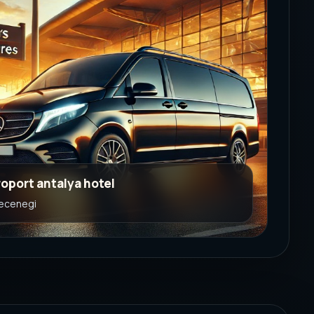
roport antalya hotel
secenegi