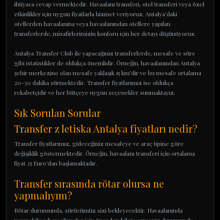
ihtiyaca cevap vermektedir. Havaalanı transferi, otel transferi veya özel
etkinlikler için uygun fiyatlarla hizmet veriyoruz. Antalya'daki
otellerden havaalanına veya havaalanından otellere yapılan
transferlerde, misafirlerimizin konforu için her detayı düşünüyoruz.
Antalya Transfer Club ile yapacağınız transferlerde, mesafe ve süre
gibi istatistikler de oldukça önemlidir. Örneğin, havaalanından Antalya
şehir merkezine olan mesafe yaklaşık 15 km'dir ve bu mesafe ortalama
20-30 dakika sürmektedir. Transfer fiyatlarımız ise oldukça
rekabetçidir ve her bütçeye uygun seçenekler sunmaktayız.
Sık Sorulan Sorular
Transfer z letiska Antalya fiyatları nedir?
Transfer fiyatlarımız, gideceğiniz mesafeye ve araç tipine göre
değişiklik göstermektedir. Örneğin, havaalanı transferi için ortalama
fiyat 25 Euro'dan başlamaktadır.
Transfer sırasında rötar olursa ne
yapmalıyım?
Rötar durumunda, sürücümüz sizi bekleyecektir. Havaalanında