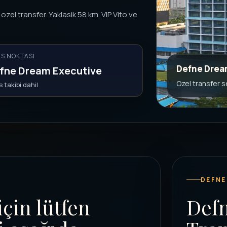
el transfer. Yaklasik 58 km. VIP Vito ve
IS NOKTASI
Defne Drea
fne Dream Executive
Ozel transfer 
 takibi dahil
DEFNE
için lütfen
Def