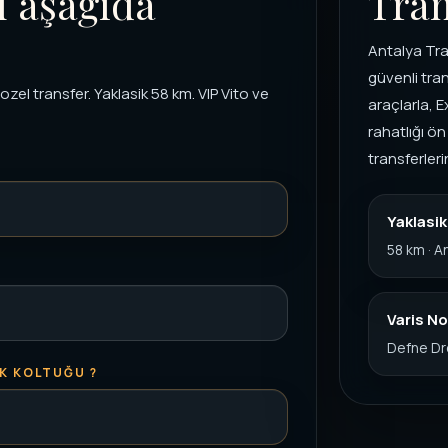
i aşağıda
Tran
Antalya Tra
güvenli tra
el transfer. Yaklasik 58 km. VIP Vito ve
araçlarla, 
rahatlığı ön
transferler
Yaklasi
58 km · A
Varis No
Defne Dre
K KOLTUĞU ?