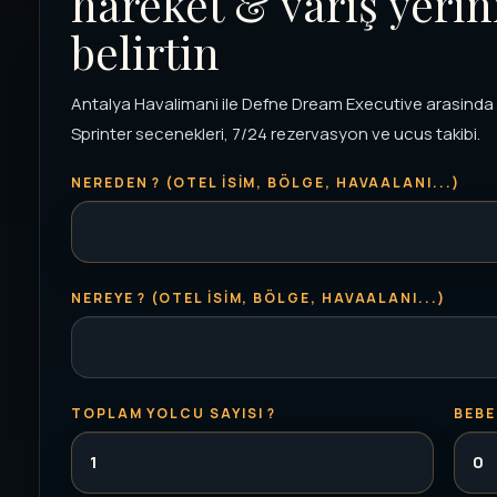
hareket & varış yerin
belirtin
Antalya Havalimani ile Defne Dream Executive arasinda oz
Sprinter secenekleri, 7/24 rezervasyon ve ucus takibi.
NEREDEN ? (OTEL ISIM, BÖLGE, HAVAALANI...)
NEREYE ? (OTEL ISIM, BÖLGE, HAVAALANI...)
TOPLAM YOLCU SAYISI ?
BEBE