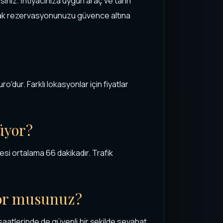
niz. İhtiyacınıza uygun araç ve tarih
rak rezervasyonunuzu güvence altına
o'dur. Farklı lokasyonlar için fiyatlar
üyor?
si ortalama 66 dakikadır. Trafik
yor musunuz?
aatlerinde de güvenli bir şekilde seyahat