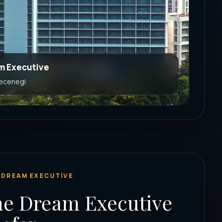
m Executive
secenegi
 DREAM EXECUTIVE
ne Dream Executive