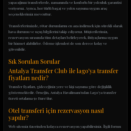
yapacağınız transferlerde, zamanında ve konforlu bir yolculuk garantisi
veriyoruz. Ayrıca, her türlü bagaj ve yolcu sayısına uygun araç
seçeneklerimiz mevcuttur.
Transferlerimizde, rötar durumlarını en aza indirmek için sürekli olarak
hava durumu ve uçuş bilgilerini takip ediyoruz. Müşterilerimiz,
rezervasyon sırasında tüm detayları belirleyerek, ihtiyaçlarına uygun
bir hizmet alabilirler. Ödeme işlemleri de son derece kolay ve
güvenlidir.
Sık Sorulan Sorular
Antalya Transfer Club ile lago'ya transfer
fiyatları nedir?
Transfer fiyatları, gideceğiniz yere ve kişi sayısına göre değişiklik
göstermektedir. Örneğin, Antalya Havalimanı'ndan Lago'ya transfer
ücreti ortalama 50 Euro'dur.
Otel transferi için rezervasyon nasıl
yapılır?
Web sitemiz üzerinden kolayca rezervasyon yapabilirsiniz. İlgili formu