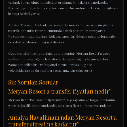
yaklaşık 60 km olup, bu yolculuk ortalama 60 dakika sürmektedir.
Ayrıca, uygun fiyatlarımızla, bu transfer hizmetini herkes için erişilebilir
kılmayı hedefliyoruz.
Antalya Transfer Club olarak, misafirlerimizin ihtiyaçlarını ön planda
tutarak, her türlü rötar durumunda esnek çözümler sunuyoruz.
Rezervasyon işlemlerinizi kolayca yapabilir, ödeme seçeneklerimizle
de rahat bir deneyim yaşayabilirsiniz.
Gece transfer hizmetlerimiz de mevcuttur. Meryan Resort'a gece
saatlerinde yapacağınız transferlerde, güvenliğiniz bizim için her
zaman önceliklidir. Profesyonel sürücülerimizle, gece
yolculuklarınızda da konforu yaşamanız için çalışıyoruz.
Sık Sorulan Sorular
Meryan Resort'a transfer fiyatları nedir?
Meryan Resort'a transfer fiyatlarımız, kişi sayısına ve bagaj durumuna
göre değişiklik göstermektedir. Ortalama fiyat 50 Euro civarındadır.
Antalya Havalimanı'ndan Meryan Resort'a
transfer süresi ne kadardır?