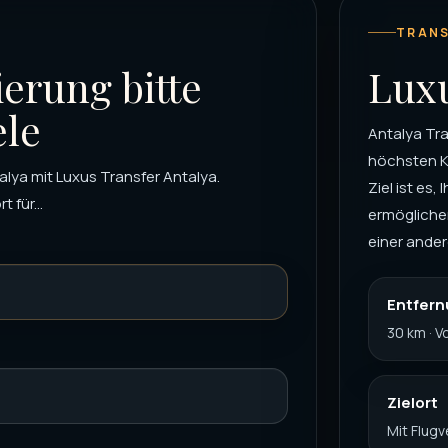
TRANS
ierung bitte
Luxu
ele
Antalya Tra
höchsten K
alya mit Luxus Transfer Antalya.
Ziel ist es
 für...
ermöglichen
einer ander
Entfer
30 km · 
Zielort
Mit Flug