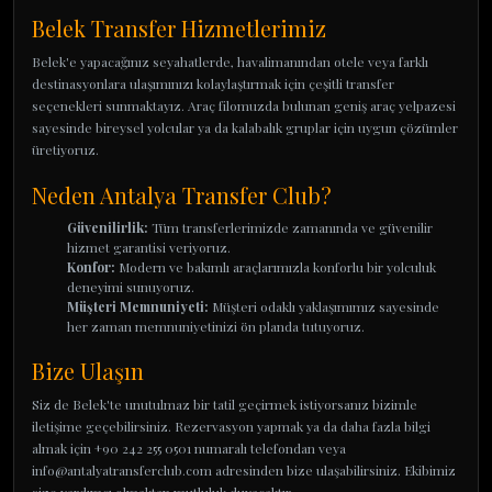
Belek Transfer Hizmetlerimiz
Belek'e yapacağınız seyahatlerde, havalimanından otele veya farklı
destinasyonlara ulaşımınızı kolaylaştırmak için çeşitli transfer
seçenekleri sunmaktayız. Araç filomuzda bulunan geniş araç yelpazesi
sayesinde bireysel yolcular ya da kalabalık gruplar için uygun çözümler
üretiyoruz.
Neden Antalya Transfer Club?
Güvenilirlik:
Tüm transferlerimizde zamanında ve güvenilir
hizmet garantisi veriyoruz.
Konfor:
Modern ve bakımlı araçlarımızla konforlu bir yolculuk
deneyimi sunuyoruz.
Müşteri Memnuniyeti:
Müşteri odaklı yaklaşımımız sayesinde
her zaman memnuniyetinizi ön planda tutuyoruz.
Bize Ulaşın
Siz de Belek'te unutulmaz bir tatil geçirmek istiyorsanız bizimle
iletişime geçebilirsiniz. Rezervasyon yapmak ya da daha fazla bilgi
almak için +90 242 255 0501 numaralı telefondan veya
info@antalyatransferclub.com adresinden bize ulaşabilirsiniz. Ekibimiz