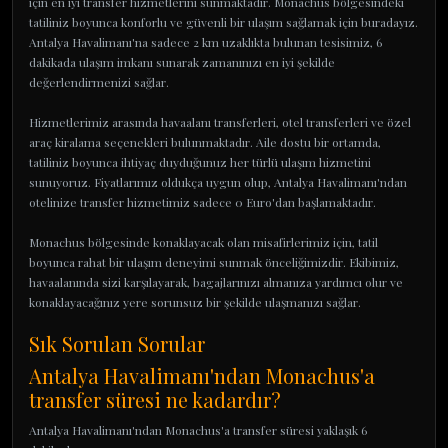
için en iyi transfer hizmetlerini sunmaktadır. Monachus bölgesindeki
tatiliniz boyunca konforlu ve güvenli bir ulaşım sağlamak için buradayız.
Antalya Havalimanı'na sadece 2 km uzaklıkta bulunan tesisimiz, 6
dakikada ulaşım imkanı sunarak zamanınızı en iyi şekilde
değerlendirmenizi sağlar.
Hizmetlerimiz arasında havaalanı transferleri, otel transferleri ve özel
araç kiralama seçenekleri bulunmaktadır. Aile dostu bir ortamda,
tatiliniz boyunca ihtiyaç duyduğunuz her türlü ulaşım hizmetini
sunuyoruz. Fiyatlarımız oldukça uygun olup, Antalya Havalimanı'ndan
otelinize transfer hizmetimiz sadece 0 Euro'dan başlamaktadır.
Monachus bölgesinde konaklayacak olan misafirlerimiz için, tatil
boyunca rahat bir ulaşım deneyimi sunmak önceliğimizdir. Ekibimiz,
havaalanında sizi karşılayarak, bagajlarınızı almanıza yardımcı olur ve
konaklayacağınız yere sorunsuz bir şekilde ulaşmanızı sağlar.
Sık Sorulan Sorular
Antalya Havalimanı'ndan Monachus'a
transfer süresi ne kadardır?
Antalya Havalimanı'ndan Monachus'a transfer süresi yaklaşık 6