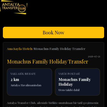
Book Now
Ana Sayfa
Hotels
Monachus Family Holiday Transfer
2026-07-21
Monachus Family Holiday Transfer
YAKLASIK MESAFE
VARIS NOKTASI
2 km
Monachus Family
Holiday
Antalya Havalimanindan
Ucus takibi dahil
Antalya Transfer Club, ailenizle birlikte unutulmaz bir tatil geçirmeniz