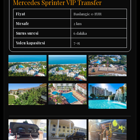
Mercedes Sprinter VIP Transfer
Fiyat
Baslangic 0 EUR
Mesafe
2 km
Surus suresi
6 dakika
Yolcu kapasitesi
7-15