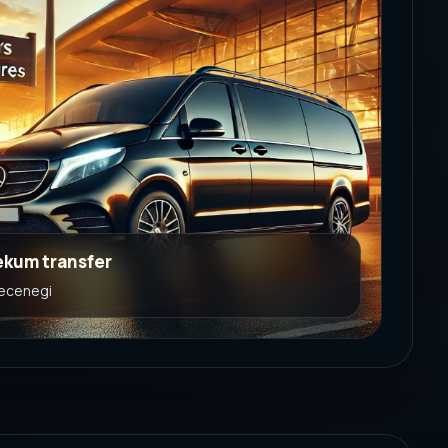
ekum transfer
secenegi