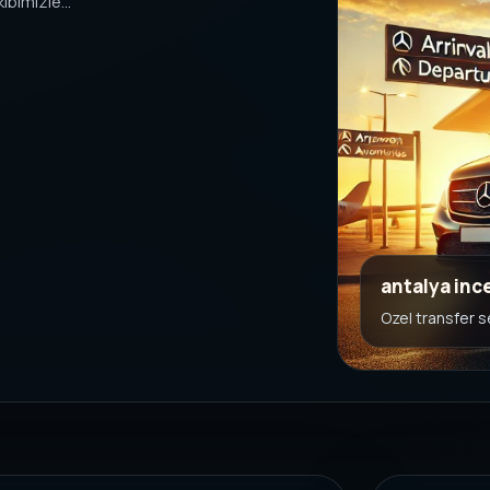
bimizle...
antalya inc
Ozel transfer 