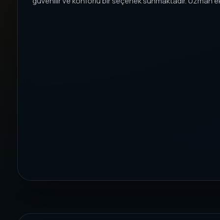
güvenilir ve konforlu bir seçenek sunmaktadır. Uzman eki