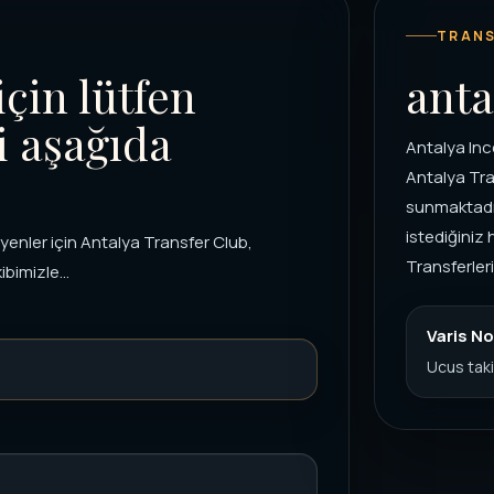
TRANS
için lütfen
anta
i aşağıda
Antalya Inc
Antalya Tra
sunmaktadır
istediğiniz 
enler için Antalya Transfer Club,
Transferler
bimizle...
Varis No
Ucus taki