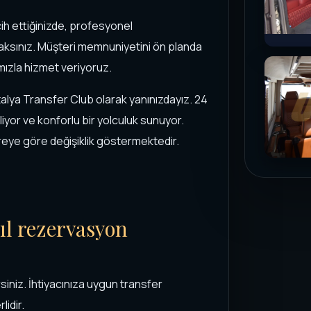
cih ettiğinizde, profesyonel
caksınız. Müşteri memnuniyetini ön planda
ımızla hizmet veriyoruz.
talya Transfer Club olarak yanınızdayız. 24
liyor ve konforlu bir yolculuk sunuyor.
reye göre değişiklik göstermektedir.
ıl rezervasyon
iniz. İhtiyacınıza uygun transfer
lidir.