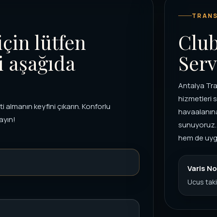
TRANS
için lütfen
Club
i aşağıda
Serv
Antalya Tra
hizmetleri 
i almanın keyfini çıkarın. Konforlu
havaalanına
ayın!
sunuyoruz. 
hem de uygun
Varis No
Ucus taki